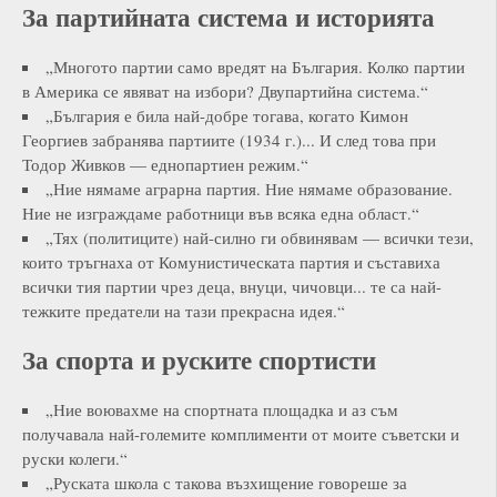
За партийната система и историята
„Многото партии само вредят на България. Колко партии
в Америка се явяват на избори? Двупартийна система.“
„България е била най-добре тогава, когато Кимон
Георгиев забранява партиите (1934 г.)... И след това при
Тодор Живков — еднопартиен режим.“
„Ние нямаме аграрна партия. Ние нямаме образование.
Ние не изграждаме работници във всяка една област.“
„Тях (политиците) най-силно ги обвинявам — всички тези,
които тръгнаха от Комунистическата партия и съставиха
всички тия партии чрез деца, внуци, чичовци... те са най-
тежките предатели на тази прекрасна идея.“
За спорта и руските спортисти
„Ние воювахме на спортната площадка и аз съм
получавала най-големите комплименти от моите съветски и
руски колеги.“
„Руската школа с такова възхищение говореше за