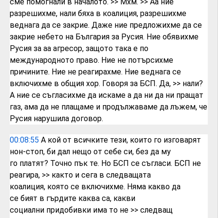
сме
помогнали в началото.
>> Мхм.
>> Аа
ние
разрешихме,
нали бяха в коалиция,
разрешихме
веднага да се закрие. Даже
ние предложихме да се
закрие небето на
България за Русия. Ние обявихме
Русия за
аа агресор,
защото така е по
международното право.
Ние не потърсихме
причините. Ние не
реагирахме. Ние веднага се
включихме в
общия хор. Говоря за БСП. Да,
>> нали?
А ние се съгласихме
да искаме а да ни да ни пращат
газ, ама
да не плащаме и продължаваме да лъжем,
че
Русия нарушила договор.
00:08:55
А кой от всичките тези, които го
изговарят
нон-стоп,
би дал нещо от себе си, без да му
го
платят? Точно пък те. Но БСП се съгласи.
БСП не
реагира,
>> както и сега в следващата
коалиция,
която се включихме. Няма какво да
се
бият в гърдите каква са, какви
социални
придобивки има то не
>> следващ