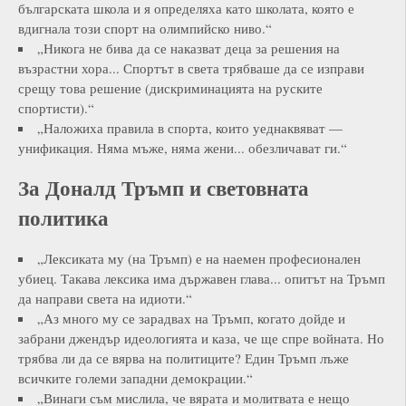
българската школа и я определяха като школата, която е
вдигнала този спорт на олимпийско ниво.“
„Никога не бива да се наказват деца за решения на
възрастни хора... Спортът в света трябваше да се изправи
срещу това решение (дискриминацията на руските
спортисти).“
„Наложиха правила в спорта, които уеднаквяват —
унификация. Няма мъже, няма жени... обезличават ги.“
За Доналд Тръмп и световната
политика
„Лексиката му (на Тръмп) е на наемен професионален
убиец. Такава лексика има държавен глава... опитът на Тръмп
да направи света на идиоти.“
„Аз много му се зарадвах на Тръмп, когато дойде и
забрани джендър идеологията и каза, че ще спре войната. Но
трябва ли да се вярва на политиците? Един Тръмп лъже
всичките големи западни демокрации.“
„Винаги съм мислила, че вярата и молитвата е нещо