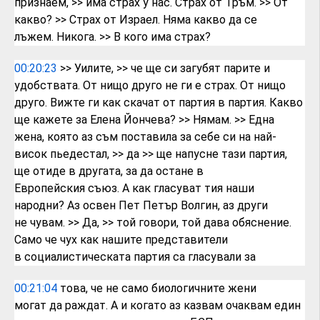
признаем,
>> има страх у нас. Страх от Тръм.
>> От
какво?
>> Страх от Израел. Няма какво да се
лъжем.
Никога.
>> В кого има страх?
00:20:23
>> Уилите,
>> че ще си загубят парите и
удобствата. От
нищо друго не ги е страх. От нищо
друго.
Вижте ги как скачат от партия в партия.
Какво
ще кажете за Елена Йончева?
>> Нямам.
>> Една
жена, която аз съм поставила за
себе си на най-
висок пьедестал,
>> да
>> ще напусне тази партия,
ще отиде в
другата, за да остане в
Европейския
съюз. А как гласуват тия наши
народни?
Аз освен Пет Петър Волгин, аз други
не
чувам.
>> Да,
>> той говори, той дава обяснение.
Само че
чух как нашите представители
в
социалистическата партия са гласували за
00:21:04
това, че не само биологичните жени
могат
да раждат.
А и когато аз казвам очаквам един