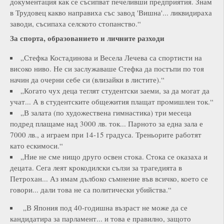
документация как се съсипват печеливши предприятия. Знам
в Трудовец какво направиха със завод 'Вишна'... ликвидираха
заводи, съсипаха селското стопанство.“
За спорта, образованието и личните разходи
„Стефка Костадинова и Весела Лечева са спортисти на
високо ниво. Не си заслужаваше Стефка да постъпи по тоя
начин да очерни себе си (влизайки в листите).“
„Когато чух деца теглят студентски заеми, за да могат да
учат... А в студентските общежития плащат промишлен ток.“
„В залата (по художествена гимнастика) три месеца
подред плащаме над 3000 лв. ток... Парното за една зала е
7000 лв., а играем при 14-15 градуса. Треньорите работят
като ескимоси.“
„Ние не сме нищо друго освен стока. Стока се оказаха и
децата. Сега леят крокодилски сълзи за трагедията в
Петрохан... Аз имам дълбоко съмнение във всичко, което се
говори... дали това не са политически убийства.“
„В Япония под 40-годишна възраст не може да се
кандидатира за парламент... и това е правилно, защото