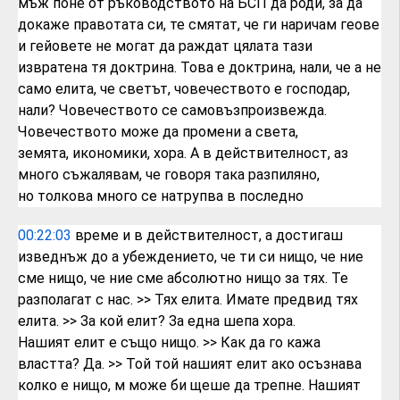
мъж
поне от ръководството на БСП да роди, за
да
докаже правотата си, те смятат, че ги
наричам геове
и гейовете не могат да
раждат цялата тази
извратена тя
доктрина.
Това е доктрина, нали, че а
не
само елита, че светът,
човечеството
е господар,
нали? Човечеството
се самовъзпроизвежда.
Човечеството може
да промени а света,
земята,
икономики, хора. А в действителност,
аз
много съжалявам, че говоря така
разпиляно,
но
толкова много се натрупва в последно
00:22:03
време и в действителност,
а достигаш
изведнъж до а убеждението, че
ти си нищо,
че ние
сме нищо, че ние сме абсолютно
нищо за тях.
Те
разполагат с нас.
>> Тях елита. Имате предвид тях
елита.
>> За кой елит? За една шепа хора.
Нашият
елит е също нищо.
>> Как да го кажа
властта? Да.
>> Той той нашият елит ако осъзнава
колко е
нищо,
м може би щеше да трепне. Нашият