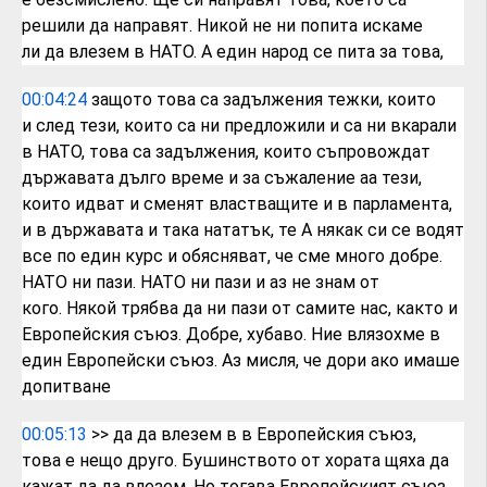
решили да
направят. Никой не ни попита искаме
ли
да влезем в НАТО. А един народ се пита
за това,
00:04:24
защото това са задължения тежки, които
и
след тези, които са ни предложили и са
ни вкарали
в НАТО, това са задължения,
които съпровождат
държавата дълго време
и за съжаление
аа тези,
които идват и сменят
властващите и в парламента,
и в
държавата и така нататък, те А някак си
се водят
все по един курс
и обясняват, че сме много добре.
НАТО ни
пази. НАТО ни пази и аз не знам от
кого.
Някой трябва да ни пази от самите нас,
както и
Европейския съюз. Добре, хубаво.
Ние влязохме в
един Европейски съюз. Аз
мисля, че дори ако имаше
допитване
00:05:13
>> да да влезем в в Европейския съюз,
това
е нещо друго.
Бушинството от хората щяха да
кажат да
да влезем.
Но тогава Европейският съюз