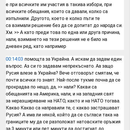
е
при всичките им участия в такива избори,
при
всичките обещания, които са давали,
колко са
изпълнили.
Другото, което е колко пъти те
са
взимали решение без да се допитат до
народа си.
Хм.
>> А като преди това по една или друга
причина,
нали, взимането на тези решения
не е било на
дневен ред, като например
00:14:03
помощта за Украйна.
А
искам да задам един
въпрос. Аз си го
задавам непрекъснато.
Аа защо
Русия
влезе в Украйна? Вече отговорът смятам,
че
почти всички го знаят. Най-после
тукме почна да се
прокрадва по нещо, да,
>> нали? Какви са
обещанията на Америка,
нали, и на западния свят
за
неразширяване на НАТО, както и на НАТО
тогава.
Какво Какво са направили те, с
какво застрашават
Русия? А има ли някой,
който да се съгласи така на
границите му
да се разположат натовските оръжия
за 3
минути или пет минути да достигнат до