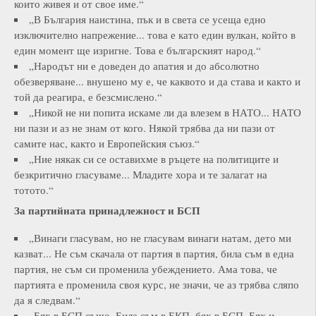
които живея и от свое име.“
„В България наистина, пък и в света се усеща едно
изключително напрежение... това е като един вулкан, който в
един момент ще изригне. Това е българският народ.“
„Народът ни е доведен до апатия и до абсолютно
обезверяване... внушено му е, че каквото и да става и както и
той да реагира, е безсмислено.“
„Никой не ни попита искаме ли да влезем в НАТО... НАТО
ни пази и аз не знам от кого. Някой трябва да ни пази от
самите нас, както и Европейския съюз.“
„Ние някак си се оставихме в ръцете на политиците и
безкритично гласуваме... Младите хора и те залагат на
тотото.“
За партийната принадлежност и БСП
„Винаги гласувам, но не гласувам винаги натам, дето ми
казват... Не съм скачала от партия в партия, била съм в една
партия, не съм си променила убеждението. Ама това, че
партията е променила своя курс, не значи, че аз трябва сляпо
да я следвам.“
„Бях в БСП също. Била съм в БКП, бях в БСП. Бях и