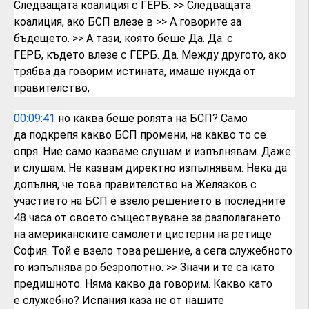
Следващата коалиция с ГЕРБ.
>> Следващата
коалиция, ако БСП влезе в
>> А говорите за
бъдещето.
>> А тази, която беше Да. Да. с
ГЕРБ,
където влезе с ГЕРБ. Да. Между другото,
ако
трябва да говорим истината, имаше
нужда от
правителство,
00:09:41
но
каква беше ролята на БСП? Само
да
подкрепя какво БСП промени,
на какво то се
опря.
Ние само казваме
слушам и изпълнявам. Даже
и слушам. Не
казвам директно изпълнявам.
Нека да
допълня, че това правителство на
Желязков с
участието на БСП е взело
решението в последните
48 часа от своето
съществуване за разполагането
на
американските самолети цистерни на
ретище
София. Той е взело това решение,
а сега служебното
го изпълнява
ро безропотно.
>> Значи и те са като
предишното.
Няма какво да говорим. Какво като
е
служебно? Испания каза не от нашите