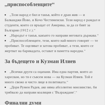
„приспособленците“
„Този народ е бил и такъв, който е дран жив — и
Балканджи Йово, и Кочо Честименски. Този народ е раждал и
студенти, които се връщат от Америка, за да се бият за
България (1912 г.).“
„Народът е такъв, какъвто го направи неговата държава.“
„Приспособленците, тези, които най-много говорят — те
пробиват. Те оцеляват и затова пробиват, а тези, които се
жертват на барикадата, остават в паметта народна.“
За бъдещето и Кузман Илиев
„Всички други са оцапани. Има една партия, която аз
харесвам, но тя е съвсем нова — на Кузман Илиев. Той е
много свежо и чисто лице в политиката.“
„Дори Румен Радев, ако няма абсолютно мнозинство, би
трябвало да направи коалиция с 'Възраждане'.“
Финални думи