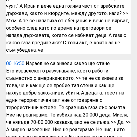
чуят."
А
Иран и вече една голяма част от
арабските
държави, както и кюрдите,
между другото, нали?
>>
Мхм. А те се напатиха от обещания
и вече не вярват,
особено след като по
време на преговори
се
напада
държавата, когато се избиват деца.
А газа с
какво газа предизвика? С този
акт,
в който аз не
съм убедена, че
00:16:50
Израел
не са знаели какво ще стане.
Ето
израелското разузнаване,
което работи
съвместно с американското,
>> те не са знаели за
това, че и как ще се
пробие тая стена и как ще
нахлуе добре
заложници, убити.
А децата,
тоест на
един терористичен акт
ние отговаряме с
терористични актове.
Те сравниха газа със земята.
Ние не
реагираме.
Те избиха над 20 000 деца. Мисля,
че
някъде 70-80 000 казваха, ако не се
лъжа.
>> Да.
>>
А мирно население. Ние не реагираме. Не
ние, нито
един политически лидер в
България не посмее да