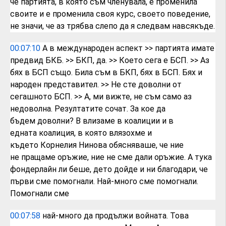
че партията, в която съм
членувала,
е променила
своите и е променила своя
курс, своето поведение,
не значи, че аз
трябва слепо да я следвам навсякъде.
00:07:10
А в международен аспект
>> партията имате
предвид БКБ.
>> БКП, да.
>> Което сега е БСП.
>> Аз
бях в БСП също. Била съм в БКП, бях в
БСП. Бях и
народен представител.
>> Не сте доволни от
сегашното БСП.
>> А, ми вижте, не съм само аз
недоволна.
Резултатите сочат. За кое да
бъдем
доволни?
В влизаме в коалиции и в
едната
коалиция, в която влязохме и
където
Корнелия Нинова обясняваше, че ние
не
пращаме оръжие, ние не сме дали оръжие.
А тука
фондерлайн ли беше, дето дойде и
ни благодари, че
първи сме помогнали.
Най-много сме помогнали.
Помогнали сме
00:07:58
най-много да продължи войната. Това