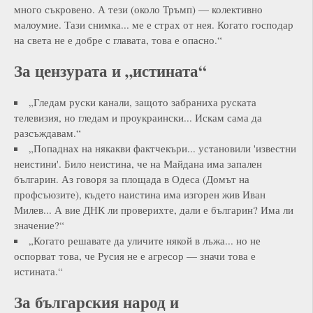
много съкровено. А тези (около Тръмп) — колективно
малоумие. Тази снимка... ме е страх от нея. Когато господар
на света не е добре с главата, това е опасно.“
За цензурата и „истината“
„Гледам руски канали, защото забраниха руската
телевизия, но гледам и проукраински... Искам сама да
разсъждавам.“
„Попаднах на някакви фактчекъри... установили 'известни
неистини'. Било неистина, че на Майдана има запален
българин. Аз говоря за площада в Одеса (Домът на
профсъюзите), където наистина има изгорен жив Иван
Милев... А вие ДНК ли проверихте, дали е българин? Има ли
значение?“
„Когато решавате да уличите някой в лъжа... но не
оспорват това, че Русия не е агресор — значи това е
истината.“
За българския народ и