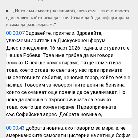
„Нито съм съвест (на нацията), нито съм... аз съм просто
един човек, който иска да знае. Искам да бъда информирана
и сама да разсъждавам.“
00:00:07
Здравейте, приятели. Здравейте,
уважаеми
зрители на Дискусионен форум.
Днес
понеделник, 16 март 2026 година, в
студиото е
Нешка Робева. Това име трябва
да ви говори
всичко. С нея ще
коментираме, тя ще коментира
това, което
става по света и у нас през призмата
на
световните събития, ценовия терор, който
вече е
налице. Говорим за невероятните
цени на бензина,
които се очакват още
повече да се увеличават. Но
нека да
започна с първопричината за всичко
това,
което ще коментираме. Първопричината
със
Софийския адрес. Добрата новина е,
00:00:43
добрата новина, ако говорим за мира, е,
че
американските самолети цистерни на
летище София