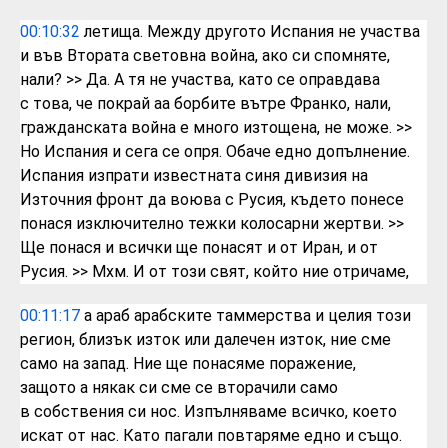
00:10:32
летища. Между другото
Испания не участва
и във Втората
световна война, ако си спомняте,
нали?
>> Да. А тя не участва, като се оправдава
с
това, че покрай аа
борбите вътре Франко, нали,
гражданската
война е много изтощена, не може.
>>
Но Испания и сега се опря. Обаче едно
допълнение.
Испания изпрати известната
синя дивизия на
Източния фронт да воюва
с Русия, където понесе
понася
изключително тежки колосарни жертви.
>>
Ще понася и всички ще понасят и от Иран,
и от
Русия.
>> Мхм. И от този свят, който ние отричаме,
00:11:17
а араб арабските
таммерства и целия този
регион, близък
изток или далечен изток, ние сме
само на
запад. Ние ще понасяме поражение,
защото
а някак си сме се вторачили само
в
собствения си нос. Изпълняваме всичко,
което
искат от нас. Като пагали
повтаряме едно и също.