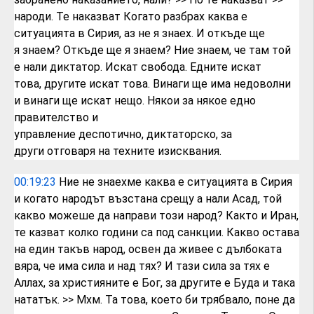
народи.
Те наказват
Когато разбрах каква е
ситуацията в
Сирия, аз не я знаех. И откъде ще
я
знаем? Откъде ще я знаем? Ние знаем, че
там той
е нали диктатор.
Искат свобода. Едните искат
това,
другите искат това. Винаги ще има
недоволни
и винаги ще искат нещо. Някои
за някое едно
правителство и
управление
деспотично,
диктаторско, за
други
отговаря на техните изисквания.
00:19:23
Ние не знаехме каква е ситуацията в
Сирия
и когато народът възстана
срещу а
нали Асад, той
какво можеше да направи
този народ?
Както и Иран,
те казват колко години са
под санкции.
Какво остава
на един такъв народ, освен
да живее с дълбоката
вяра, че има сила
и над тях?
И тази сила за тях е
Аллах,
за християните е Бог,
за другите е Буда и така
нататък.
>> Мхм.
Та
това, което
би трябвало, поне да