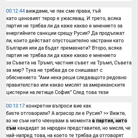
00:12:44
виждаме, че пак сме прави, тъй
като
ценовият терор е ужасяващ. И трето,
всяка
партия не трябва ли да каже какво
е мнението за
енергийните санкции срещу
Русия? Да продължат
ли, които действат
опустошително настрани като
България или
да бъдат премахнати? Второ, всяка
партия
не трябва ли да каже какво е мнението
за
Съвета на Тръмп, частния съвет на Тръмп,
Съвета
за мир? Тука не трябва да се
снишават с
обяснението: "Ами нека реши
следващото редовно
правителство или
какво мислят за американските
цистерни
на летище София." След това тези
00:13:17
конкретни въпроси вие как
бихте
отговорили? А агресор ли е Русия?
>> Вижте,
аз не съм нито членувам в момента
в партия, нито
съм
кандидат за народен представител, но
мисля, че
най-напред
това, на което те трябва да отговорят