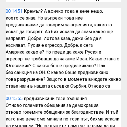
00:14:51
Кремъл? А всичко това е вече нещо,
което
се знае.
Но въпреки това ние
продължаваме
да говорим за агресията, каквото
искат
да говорят.
Аз бих искала да знам какво ще
направят.
Добре. Йотова каза,
даже без да я
насилват,
Русия е агресор. Добре, а сега
Америка
какво е?
Но преди да каже Русия е
агресор,
не трябваше да чакаме
Иран.
Какво стана
с
Югославия?
С какво беше предизвикано? Пак
без
санкция на ОН.
С какво беше предизвикано
това
разрушение? Защото в момента виждате
какво
става
нали в нашата съседка Сърбия. Отново са
00:15:55
предизвикани тези вълнения.
Отново
големите обещания за демокрация.
отново
големите обещания за благоденствие. И
тъй
като ние вече сме минали по този
път,
бихме искали
да им кажем: "Не се лъжете,
само че те няма да ни