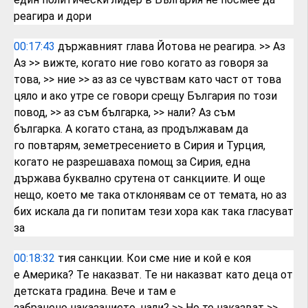
реагира и дори
00:17:43
държавният глава Йотова не реагира.
>> Аз
Аз
>> вижте, когато ние гово когато аз говоря
за
това,
>> ние
>> аз аз се чувствам като част от това
цяло
и ако утре се говори срещу България по
този
повод,
>> аз съм българка,
>> нали? Аз съм
българка.
А когато стана, аз продължавам да
го
повтарям, земетресението в Сирия и
Турция,
когато не разрешаваха помощ
за Сирия, една
държава
буквално срутена от санкциите.
И още
нещо, което ме така отклонявам се
от темата, но аз
бих искала да ги
попитам тези хора как така гласуват
за
00:18:32
тия санкции. Кои сме ние и кой е коя
е
Америка? Те наказват.
Те ни наказват като деца от
детската
градина. Вече и там е
забранено
наказанието, нали?
>> Но те наказват
>>