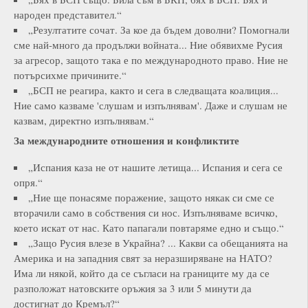
народен представител.“
„Резултатите сочат. За кое да бъдем доволни? Помогнали
сме най-много да продължи войната... Ние обявихме Русия
за агресор, защото така е по международното право. Ние не
потърсихме причините.“
„БСП не реагира, както и сега в следващата коалиция...
Ние само казваме 'слушам и изпълнявам'. Даже и слушам не
казвам, директно изпълнявам.“
За международните отношения и конфликтите
„Испания каза не от нашите летища... Испания и сега се
опря.“
„Ние ще понасяме поражение, защото някак си сме се
вторачили само в собствения си нос. Изпълняваме всичко,
което искат от нас. Като папагали повтаряме едно и също.“
„Защо Русия влезе в Украйна? ... Какви са обещанията на
Америка и на западния свят за неразширяване на НАТО?
Има ли някой, който да се съгласи на границите му да се
разположат натовските оръжия за 3 или 5 минути да
достигнат до Кремъл?“