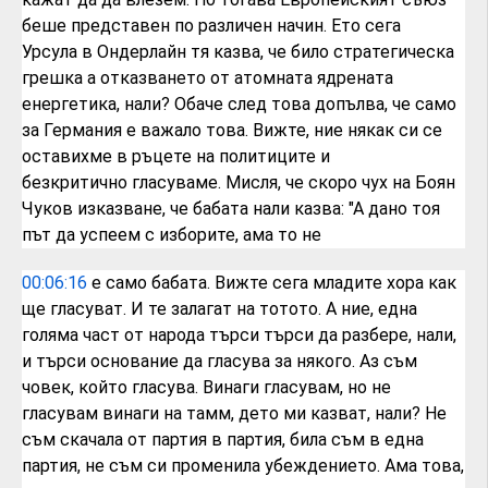
беше
представен по различен начин.
Ето сега
Урсула
в Ондерлайн тя казва, че било
стратегическа
грешка а отказването от
атомната
ядрената
енергетика, нали? Обаче след
това допълва, че само
за Германия е
важало това.
Вижте,
ние някак си
се
оставихме в ръцете на политиците
и
безкритично
гласуваме.
Мисля, че скоро чух на Боян
Чуков
изказване, че бабата нали казва: "А дано
тоя
път да успеем с изборите, ама то не
00:06:16
е само бабата. Вижте сега младите хора
как
ще гласуват.
И те залагат на тотото.
А ние, една
голяма част от народа търси
търси
да разбере, нали,
и търси основание да
гласува за някого.
Аз съм
човек, който гласува.
Винаги гласувам,
но не
гласувам винаги на тамм, дето ми
казват, нали? Не
съм скачала от партия в
партия, била съм в една
партия, не съм
си променила убеждението.
Ама това,