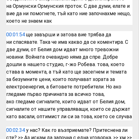
на
Ормунски Ормунския проток. С две думи,
елате и
вие да ни помогнете, тъй като
ние започнахме нещо,
което не знаем как
00:01:54
ще завърши и затова вие трябва да
ни
спасявате. Така че има какво да се
коментира. С
две думи, от Белия дом
идват много тревожни
новини. Войната
очевидно няма да спре. Добре
дошли в
нашето студио, г-жо
Робева. това, което
става в момента, а
тъй като ще засегнем и темата
за
безумните цени, които получават хората
за
електроенергия,
а битовете потребители. Но ако
гледаме
първо причината за всичко това,
ако
гледаме сигналите, които идват от Белия
дом,
сигналите от нашите управляващи,
които се държат
като васали,
оптимист ли си за това, което се случва
00:02:34
у нас? Как го възприемате?
Притеснена ли
сте?
>> Аз искам да започна с една уговорка,
>> хм
>>