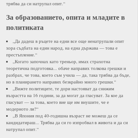
трябва да си натрупал опит.“
За образованието, опита и младите в
политиката
„Да дадеш в ръцете на едни все още ненатрупали опит
хора съдбата на един народ, на една държава — това е
престъпление.“
„Когато започнах като треньор, имах страхотна
теоретична подготовка... обаче направих толкова грешки и
разбрах, че това, което съм учила — да, така трябва да бъде,
но в планирането направих безкрайно много грешки.“
„Вижте политиците, те дори настояват да снижим
възрастта на 16 години, за да могат да гласуват. За кое да
гласуват — за това, което вие ще им внушите, че е
модерното ли?“
„В Япония под 40-годишна възраст не можеш да се
кандидатираш... Трябва да си го изпробвал в живота и да си
натрупал опит.“