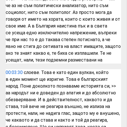
че аз не съм политически анализатор,
нито съм
социолог, нито съм политолог.
Аз просто мога да
говоря от името на
хората, които с които живея и от
свое
име.
А в България наистина пък и в света
се
усеща едно изключително напрежение,
въпреки
че при нас то е до такава степен
потиснато,
а че
явно не стига до сетивата на власт
имащите, защото
ако те знаят какво е, те
биха се изплашили.
Те не
усещат,
нали, тези подземни размествани на
00:03:30
слоеве. Това е като един вулкан, който
в
един момент ще изригне. Това е
българският
народ. Поне доколкото
познаваме историята си,
>>
аа народът ни
е доведен до апатия
и до абсолютно
обезверяване.
И в действителност, каквото и да
става,
той вече не реагира външно,
не излиза на
протести, нали, не надига
глас,
защото му е внушено,
че каквото и да
става и както и той да реагира,
е
безсмислено.
Ще си направят това, което са