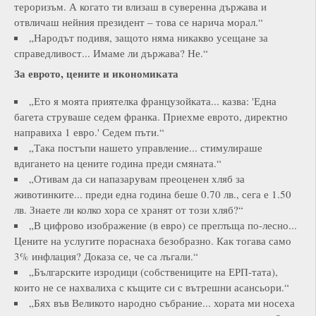
тероризъм. А когато ти влизаш в суверенна държава и
отвличаш нейния президент – това се нарича морал.“
„Народът подивя, защото няма никакво усещане за
справедливост... Имаме ли държава? Не.“
За еврото, цените и икономиката
„Ето я моята приятелка французойката... казва: 'Една
багета струваше седем франка. Приехме еврото, директно
направиха 1 евро.' Седем пъти.“
„Така постъпи нашето управление... стимулираше
вдигането на цените година преди смяната.“
„Отивам да си напазарувам преоценен хляб за
животинките... преди една година беше 0.70 лв., сега е 1.50
лв. Знаете ли колко хора се хранят от този хляб?“
„В цифрово изображение (в евро) се преглъща по-лесно...
Цените на услугите пораснаха безобразно. Как тогава само
3% инфлация? Доказа се, че са лъгали.“
„Българските изродици (собствениците на ЕРП-тата),
които не се нахвалиха с къщите си с вътрешни асансьори.“
„Бях във Великото народно събрание... хората ми носеха