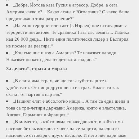
„Добре, Йотова каза Русия е агресор. Добре, а сега
Америка какво е?... Какво стана с Югославия? С какво беше
предизвикано това разрушение?“
„На един терористичен акт (в Израел) ние отговаряме с
терористични актове. Те сравниха Газа със земята... Избиха
над 20 000 деца... Нито един политически лидер в България
не посмее да реагира.“
„Кои сме ние и коя е Америка? Те наказват народи.
Наказват ни като деца от детската градина.“
За „елита“, страха и морала
„В елита има страх, че ще си загубят парите и
удобствата. От нищо друго не ги е страх. Вижте ги как
скачат от партия в партия.“
„Нашият елит е абсолютно нищо... А там са една шепа и
това са три-четири държави: Америка, която е властелина,
Англия, Германия и Франция.“
„В момента, в който няма справедливост, в който има
насилие без възможност човек да се защити, на едното
насилие се отговаря с друго насилие. И него ние наричаме