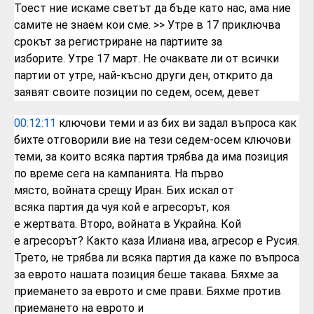
Тоест
ние искаме светът да бъде като нас,
ама ние
самите не знаем кои сме.
>> Утре в 17 приключва
срокът за
регистриране на партиите за
изборите.
Утре 17 март.
Не очаквате ли от всички
партии от утре,
най-късно други ден, открито да
заявят
своите позиции по седем, осем, девет
00:12:11
ключови теми и аз бих ви задал въпроса
как
бихте отговорили вие на тези
седем-осем ключови
теми, за които всяка
партия трябва да има позиция
по време
сега на кампанията. На първо
място,
войната срещу Иран. Бих искал от
всяка
партия да чуя кой е агресорът, коя
е
жертвата.
Второ, войната в Украйна. Кой
е
агресорът? Както каза Илиана ива,
агресор е Русия.
Трето, не трябва ли
всяка партия да каже по въпроса
за
еврото нашата позиция беше такава. Бяхме
за
приемането за еврото и сме прави.
Бяхме против
приемането на еврото и