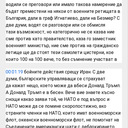
водили се преговори или
имало такова намерение да
бъдат
преместени на някои от военните ретищата
в
България, дали в граф Игнатиево, дали
на Безмер? С
две думи, водят се
разговори или се обмисля
тази
възможност, но категорично не се казва
ние
сме против като правителство, каза
го заместник
военният министър, ние сме
против на гражданско
летище ще да стоят
тези самолети цистерни, кое
които 100 на
100 вече, то без съмнение участват в
00:01:19
бойните действия срещу Иран. С две
думи,
българските управляващи се страхуват
да
кажат нещо, което може да вбеси Доналд
Тръмп.
А Доналд Тръмп е в бесен. Вече
вие знаете късно
снощи какво заяви той,
че НАТО е под въпрос и
НАТО може да се
помине скоропостижно,
ако
страните членки на НАТО, които имат
военноморски
флот, океански военноморски
флот, не помогнат на
Съединените
американски щати с деблокирането